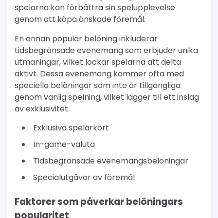
spelarna kan förbättra sin spelupplevelse
genom att köpa önskade föremål.
En annan populär belöning inkluderar
tidsbegränsade evenemang som erbjuder unika
utmaningar, vilket lockar spelarna att delta
aktivt. Dessa evenemang kommer ofta med
speciella belöningar som inte är tillgängliga
genom vanlig spelning, vilket lägger till ett inslag
av exklusivitet.
Exklusiva spelarkort
In-game-valuta
Tidsbegränsade evenemangsbelöningar
Specialutgåvor av föremål
Faktorer som påverkar belöningars
popularitet