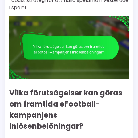
robust strategi för att hålla spelarna investerade
i spelet.
Vilka förutsägelser kan göras
om framtida eFootball-
kampanjens
inlösenbelöningar?