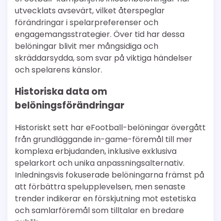
utvecklats avsevärt, vilket återspeglar
förändringar i spelarpreferenser och
engagemangsstrategier. Över tid har dessa
belöningar blivit mer mångsidiga och
skräddarsydda, som svar på viktiga händelser
och spelarens känslor.
Historiska data om
belöningsförändringar
Historiskt sett har eFootball-belöningar övergått
från grundläggande in-game-föremål till mer
komplexa erbjudanden, inklusive exklusiva
spelarkort och unika anpassningsalternativ.
Inledningsvis fokuserade belöningarna främst på
att förbättra spelupplevelsen, men senaste
trender indikerar en förskjutning mot estetiska
och samlarföremål som tilltalar en bredare