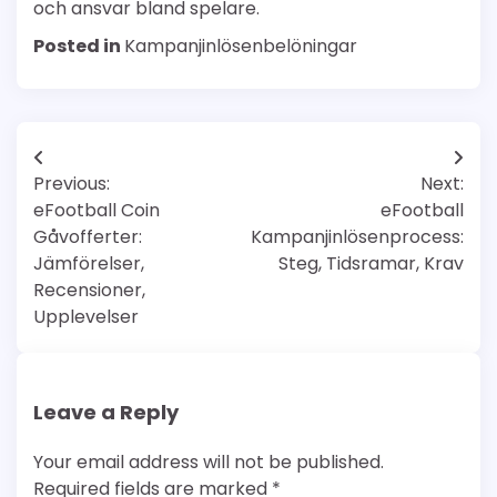
och ansvar bland spelare.
Posted in
Kampanjinlösenbelöningar
Post
Previous:
Next:
navigation
eFootball Coin
eFootball
Gåvofferter:
Kampanjinlösenprocess:
Jämförelser,
Steg, Tidsramar, Krav
Recensioner,
Upplevelser
Leave a Reply
Your email address will not be published.
Required fields are marked
*