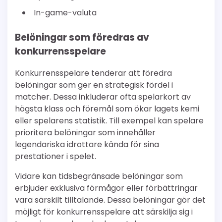
In-game-valuta
Belöningar som föredras av
konkurrensspelare
Konkurrensspelare tenderar att föredra
belöningar som ger en strategisk fördel i
matcher. Dessa inkluderar ofta spelarkort av
högsta klass och föremål som ökar lagets kemi
eller spelarens statistik. Till exempel kan spelare
prioritera belöningar som innehåller
legendariska idrottare kända för sina
prestationer i spelet.
Vidare kan tidsbegränsade belöningar som
erbjuder exklusiva förmågor eller förbättringar
vara särskilt tilltalande. Dessa belöningar gör det
möjligt för konkurrensspelare att särskilja sig i