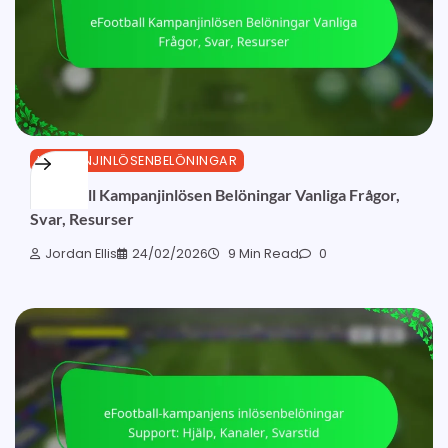
KAMPANJINLÖSENBELÖNINGAR
eFootball Kampanjinlösen Belöningar Vanliga Frågor,
Svar, Resurser
Jordan Ellis
24/02/2026
9 Min Read
0