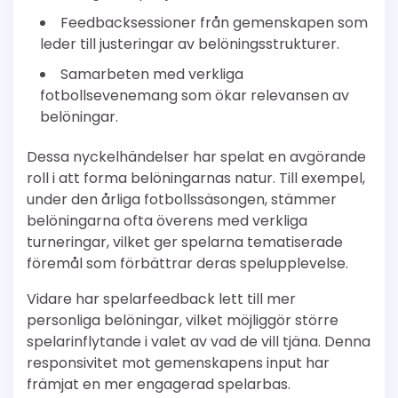
Feedbacksessioner från gemenskapen som
leder till justeringar av belöningsstrukturer.
Samarbeten med verkliga
fotbollsevenemang som ökar relevansen av
belöningar.
Dessa nyckelhändelser har spelat en avgörande
roll i att forma belöningarnas natur. Till exempel,
under den årliga fotbollssäsongen, stämmer
belöningarna ofta överens med verkliga
turneringar, vilket ger spelarna tematiserade
föremål som förbättrar deras spelupplevelse.
Vidare har spelarfeedback lett till mer
personliga belöningar, vilket möjliggör större
spelarinflytande i valet av vad de vill tjäna. Denna
responsivitet mot gemenskapens input har
främjat en mer engagerad spelarbas.