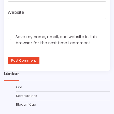
Website
Save my name, email, and website in this
browser for the next time I comment.
Länkar
Om
Kontakta oss
Blogginlägg