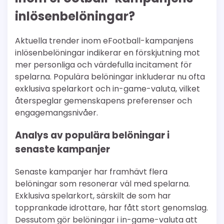
inlösenbelöningar?
Aktuella trender inom eFootball-kampanjens
inlösenbelöningar indikerar en förskjutning mot
mer personliga och värdefulla incitament för
spelarna. Populära belöningar inkluderar nu ofta
exklusiva spelarkort och in-game-valuta, vilket
återspeglar gemenskapens preferenser och
engagemangsnivåer.
Analys av populära belöningar i
senaste kampanjer
Senaste kampanjer har framhävt flera
belöningar som resonerar väl med spelarna.
Exklusiva spelarkort, särskilt de som har
topprankade idrottare, har fått stort genomslag.
Dessutom gör belöningar i in-game-valuta att