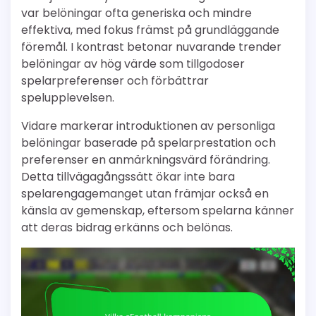
var belöningar ofta generiska och mindre
effektiva, med fokus främst på grundläggande
föremål. I kontrast betonar nuvarande trender
belöningar av hög värde som tillgodoser
spelarpreferenser och förbättrar
spelupplevelsen.
Vidare markerar introduktionen av personliga
belöningar baserade på spelarprestation och
preferenser en anmärkningsvärd förändring.
Detta tillvägagångssätt ökar inte bara
spelarengagemanget utan främjar också en
känsla av gemenskap, eftersom spelarna känner
att deras bidrag erkänns och belönas.