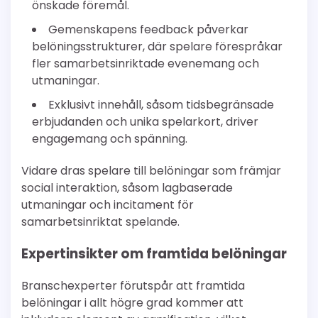
önskade föremål.
Gemenskapens feedback påverkar
belöningsstrukturer, där spelare förespråkar
fler samarbetsinriktade evenemang och
utmaningar.
Exklusivt innehåll, såsom tidsbegränsade
erbjudanden och unika spelarkort, driver
engagemang och spänning.
Vidare dras spelare till belöningar som främjar
social interaktion, såsom lagbaserade
utmaningar och incitament för
samarbetsinriktat spelande.
Expertinsikter om framtida belöningar
Branschexperter förutspår att framtida
belöningar i allt högre grad kommer att