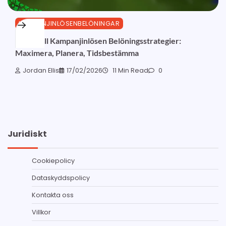
KAMPANJINLÖSENBELÖNINGAR
eFootball Kampanjinlösen Belöningsstrategier:
Maximera, Planera, Tidsbestämma
Jordan Ellis
17/02/2026
11 Min Read
0
Juridiskt
Cookiepolicy
Dataskyddspolicy
Kontakta oss
Villkor