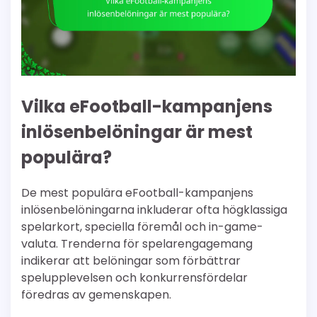
Vilka eFootball-kampanjens
inlösenbelöningar är mest
populära?
De mest populära eFootball-kampanjens
inlösenbelöningarna inkluderar ofta högklassiga
spelarkort, speciella föremål och in-game-
valuta. Trenderna för spelarengagemang
indikerar att belöningar som förbättrar
spelupplevelsen och konkurrensfördelar
föredras av gemenskapen.