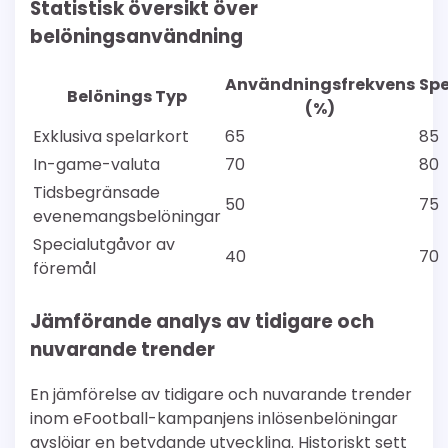
Statistisk översikt över
belöningsanvändning
Användningsfrekvens
Spe
Belönings Typ
(%)
Exklusiva spelarkort
65
85
In-game-valuta
70
80
Tidsbegränsade
50
75
evenemangsbelöningar
Specialutgåvor av
40
70
föremål
Jämförande analys av tidigare och
nuvarande trender
En jämförelse av tidigare och nuvarande trender
inom eFootball-kampanjens inlösenbelöningar
avslöjar en betydande utveckling. Historiskt sett