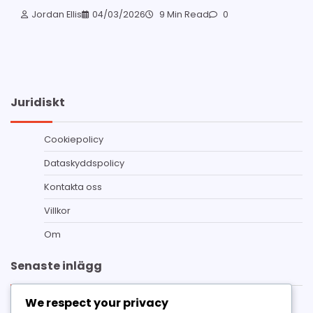
Jordan Ellis
04/03/2026
9 Min Read
0
Juridiskt
Cookiepolicy
Dataskyddspolicy
Kontakta oss
Villkor
Om
Senaste inlägg
We respect your privacy
eFootball Match Pass Bonus Support: Hjälp, Kanaler,