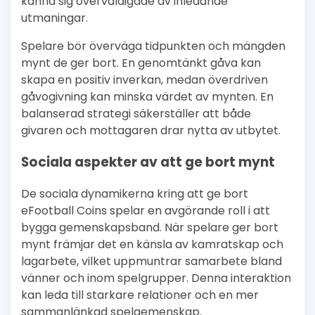
känna sig överväldigade av inledande
utmaningar.
Spelare bör överväga tidpunkten och mängden
mynt de ger bort. En genomtänkt gåva kan
skapa en positiv inverkan, medan överdriven
gåvogivning kan minska värdet av mynten. En
balanserad strategi säkerställer att både
givaren och mottagaren drar nytta av utbytet.
Sociala aspekter av att ge bort mynt
De sociala dynamikerna kring att ge bort
eFootball Coins spelar en avgörande roll i att
bygga gemenskapsband. När spelare ger bort
mynt främjar det en känsla av kamratskap och
lagarbete, vilket uppmuntrar samarbete bland
vänner och inom spelgrupper. Denna interaktion
kan leda till starkare relationer och en mer
sammanlänkad spelgemenskap.