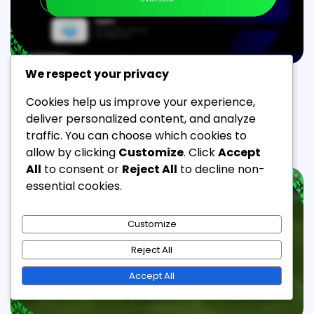
We respect your privacy
EFOOTBALL COIN GÅVOR
Cookies help us improve your experience,
eFootball Coin Gåvo Stöd: Hjälp, Kanaler, Svarstid
deliver personalized content, and analyze
Jordan Ellis
05/03/2026
14 Min Read
0
traffic. You can choose which cookies to
allow by clicking
Customize
. Click
Accept
All
to consent or
Reject All
to decline non-
essential cookies.
Customize
Reject All
Accept All